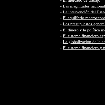
-
El mercado de trabajo
-
Las magnitudes nacional
-
La intervención del Est
-
El equilibrio macroeco
-
Los presupuestos generale
-
El dinero y la política m
-
El sistema financiero es
-
La globalización de la 
-
El sistema financiero y 