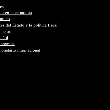
es
ado en la economía
nómico
s del Estado y la política fiscal
onetaria
pañol
economía.
monetario internacional