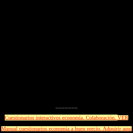
...............
Cuestionarios interactivos economía. Colaboración.
VER
Manual cuestionarios economía a buen precio. Adquirir aquí