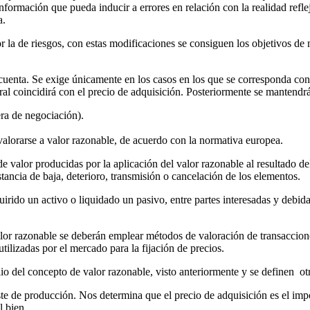
formación que pueda inducir a errores en relación con la realidad reflej
a.
r la de riesgos, con estas modificaciones se consiguen los objetivos de
 cuenta. Se exige únicamente en los casos en los que se corresponda con
al coincidirá con el precio de adquisición. Posteriormente se mantendrá 
era de negociación).
valorarse a valor razonable, de acuerdo con la normativa europea.
 valor producidas por la aplicación del valor razonable al resultado de
tancia de baja, deterioro, transmisión o cancelación de los elementos.
uirido un activo o liquidado un pasivo, entre partes interesadas y debi
lor razonable se deberán emplear métodos de valoración de transaccione
ilizadas por el mercado para la fijación de precios.
lio del concepto de valor razonable, visto anteriormente y se definen ot
oste de producción. Nos determina que el precio de adquisición es el impo
l bien.