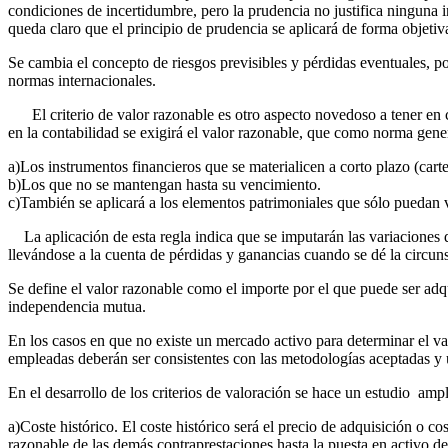
condiciones de incertidumbre, pero la prudencia no justifica ninguna in
queda claro que el principio de prudencia se aplicará de forma objetiv
Se cambia el concepto de riesgos previsibles y pérdidas eventuales, po
normas internacionales.
El criterio de valor razonable es otro aspecto novedoso a tener en
en la contabilidad se exigirá el valor razonable, que como norma gener
a)Los instrumentos financieros que se materialicen a corto plazo (cart
b)Los que no se mantengan hasta su vencimiento.
c)También se aplicará a los elementos patrimoniales que sólo puedan 
La aplicación de esta regla indica que se imputarán las variaciones de
llevándose a la cuenta de pérdidas y ganancias cuando se dé la circuns
Se define el valor razonable como el importe por el que puede ser adq
independencia mutua.
En los casos en que no existe un mercado activo para determinar el va
empleadas deberán ser consistentes con las metodologías aceptadas y ut
En el desarrollo de los criterios de valoración se hace un estudio amp
a)Coste histórico. El coste histórico será el precio de adquisición o c
razonable de las demás contraprestaciones hasta la puesta en activo de