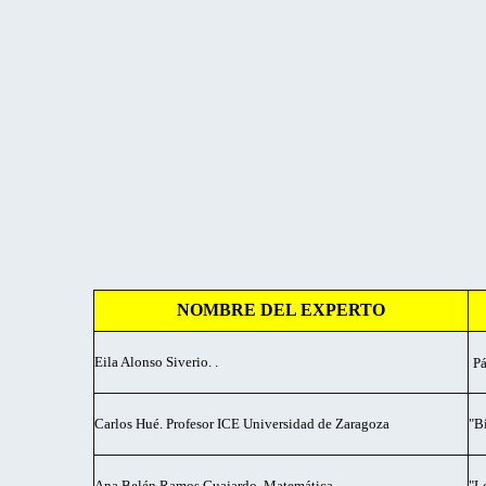
NOMBRE DEL EXPERTO
Eila Alonso Siverio. .
Pá
Carlos Hué. Profesor ICE Universidad de Zaragoza
"B
Ana Belén Ramos Guajardo. Matemática
"L