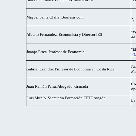
Miguel Santa Olalla. Boulesis.com
"¿
"
P
Alberto Fernández. Economista y Director IES
ad
"E
Juanjo Errea. Profesor de Economía
VE
La
Gabriel Leandro. Profesor de Economía en Costa Rica
Ec
Co
Juan Ramón Parra. Abogado. Granada
op
Luis Muñío. Secretario Formación FETE Aragón
La