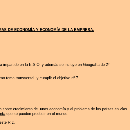
URAS DE ECONOMÍA Y ECONOMÍA DE
LA EMPRESA.
ha impartido en
la
E.S
.O
. y además se incluye en Geografía de 2º
omo tema transversal
y cumplir el objetivo nº 7.
to sobre crecimiento de
unas economía y el problema de los países en vías
enta
que se pueden producir en el mundo.
 este
R.D
.