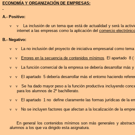
ECONOMÍA Y ORGANIZACIÓN DE EMPRESAS:
A.- Positivo:
v
v
La inclusión de un tema que está de actualidad y será la act
internet
a las empresas como la aplicación del
comercio electrónic
B.- Negativo:
v
v
La no inclusión del proyecto de iniciativa empresarial como tema
v
v
Errores en la secuencia de contenidos mínimos
. El apartado
8
( 
v
v
La función comercial de la empresa se debería desarrollar más 
v
v
El apartado
5 debería desarrollar más el entorno haciendo refere
v
v
Se ha dado mayor peso a la función productiva incluyendo conce
para los alumnos de 2º bachillerato.
v
v
El apartado
1 no
define claramente las formas jurídicas de la e
v
v
No se incluyen factores que afectan a la localización de la emp
En general los contenidos mínimos son más generales y abstracto
alumnos a los que va dirigido esta asignatura.