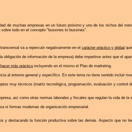
ividad de muchas empresas en un futuro próximo y uno de los nichos del me
o
sobre todo en el concepto "
bussines
to
bussines
".
 transversal va a repercutir negativamente en el
carácter práctico y global
que 
la
obligación de información de la empresa) debe impartirse antes que el aparta
y
hacer más práctico
incluyendo en el mismo el Plan de marketing.
ncia al entorno general y específico. En este tema no tiene sentido incluir mo
ptos muy técnicos (matriz tecnológica, programación, evaluación y control d
mpresa, así como otras normas laborales y fiscales que regulan la vida de la
resa ni formas modernas de organización empresarial.
s y destacando la función productiva sobre las demás. Aspecto que no tie