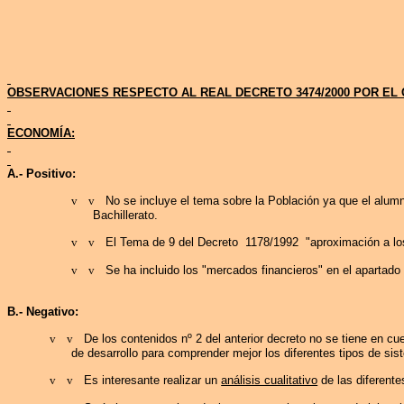
OBSERVACIONES RESPECTO AL REAL DECRETO 3474/2000 POR EL
ECONOMÍA:
A.- Positivo:
v
v
No se incluye el tema sobre
la Población
ya que el alumn
Bachillerato.
v
v
El Tema de 9 del Decreto
1178/1992
"aproximación a l
v
v
Se ha incluido los "mercados financieros" en el apartado
B.- Negativo:
v
v
De los contenidos nº 2 del anterior decreto no se tiene en c
de desarrollo para comprender mejor los diferentes tipos de 
v
v
Es interesante realizar un
análisis cualitativo
de las diferent