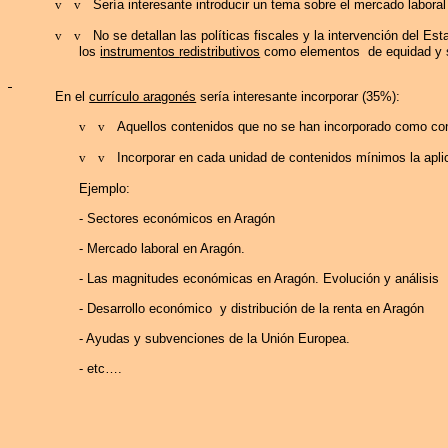
v
v
Sería interesante introducir un tema sobre el mercado laboral
v
v
No se detallan las políticas fiscales y la intervención del
Esta
los
instrumentos
redistributivos
como elementos
de equidad y 
En el
currículo aragonés
sería interesante incorporar (35%):
v
v
Aquellos contenidos que no se han incorporado como con
v
v
Incorporar en cada unidad de contenidos mínimos la apl
Ejemplo:
- Sectores económicos en Aragón
- Mercado laboral en Aragón.
- Las magnitudes económicas en Aragón. Evolución y análisis
- Desarrollo económico
y distribución de la renta en Aragón
- Ayudas y subvenciones de
la Unión Europea.
-
etc
….