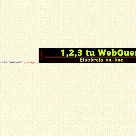
obre "webquest"
¡¡clic aquí ¡¡