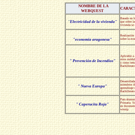
NOMBRE DE LA
CARAC
WEBQUEST
Basado en l
"
Electricidad de la vivienda"
que sobre la
vivienda se 
Realización
"economía aragonesa"
sobre la ec
Aplicable a
otros módul
" Prevención de Incendios"
y como tema
Bachillerato
Desarrollad
miembros de
" Nueva Europa"
aprendizaje
Bachillerato
Para alumno
Primaria. Si
" Caperucita Roja"
en document
winzip.