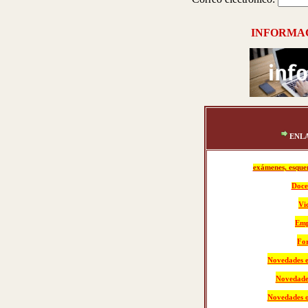
INFORMA
ENL
exámenes, esquem
Doce
Vi
Emp
For
Novedades e
Novedade
Novedades o