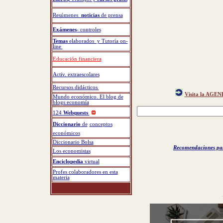
Resúmenes
noticias
de prensa
Exámenes
- controles
Temas
elaborados y Tutoría on-
line
Educación financiera
Activ. extraescolares
Recursos didácticos
Visita la AGEN
Mundo económico. El blog de
blogs economía
124
Webquests
Diccionario
de
conceptos
económicos
Diccionario Bolsa
Recomendaciones para
Los economistas
Enciclopedia
virtual
Profes colaboradores en esta
materia