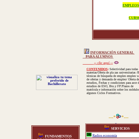
EMPLEOS
CURS
INFORMACIÓN GENERAL
PARA ALUMNOS
¡¡ clic aquí ¡¡
CONTENIDOS
:
Selectividad para todas 
materias/Oferta de pla zas universitarias /
técnicas de búsqueda de empleo empleo w
de ofertas y demanda de empleo/ Oferta d
estudios, Fechas y condiciones para acce d
estudios de ESO, Bto.y FP.Plazos de
matrícula e información sobre los módulo
algunos Ciclos Formativos.
---*
*---
SERVICIOS
Radios economía
FUNDAMENTOS