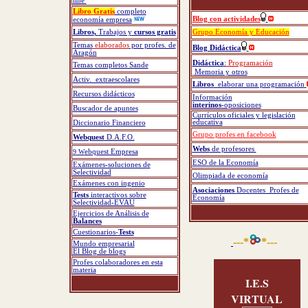
line
Libro
Gratis
completo
Blog con actividades
economía empresa
Libros
,
Trabajos y
cursos gratis
Grupo Economía y Educación
Temas
elaborados
por profes. de
Blog Didáctica
Aragón
Didáctica
:
Programación
Temas completos Sande
Memoria y otros
Activ. extraescolares
Libros
elaborar una programación
Recursos didácticos
Información
interinos
-oposiciones
Buscador de apuntes
Currículos oficiales y legislación
educativa
Diccionario Financiero
Grupo profes en facebook
Webquest
D.A.F.O.
Webs
de profesores
9
W
ebquest Empresa
ESO de la Economía
Exámenes-soluciones de
Selectividad
Olimpiada de economía
Exámenes con ingenio
Asociaciones
Docentes Profes de
Tests
interactivos sobre
Economía
Selectividad-EVAU
Ejercicios de Análisis de
Balances
Cuestionarios-
Tests
---*
*---
Mundo empresarial
El Blog de blogs
Profes colaboradores en esta
materia
I.E.S
VIRTUAL