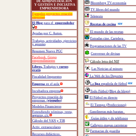
DE ADMINISTRACIÓN
Bloomberg TV-economía
Y GESTIÓN E INICIATIVA
EMPRENDEDORA
TV libres del mundo
Ejemplos proyectos creación
Teletexto
empresas
El Blog
para el
emprendedor
Recetas de cocina
El mundo de las recetas
Ayudas por C. Auton.
Entradas cine. Cartelera
Trabajos, actividades, ejercicios
y apuntes
Programaciones de las TV
Resumen Nuevo PGC
Conversor de divisas
Facebook. Grupo
emprendimiento
Cálculo letra del NIF
Libros
,
Trabajos y
cursos
Las Noticias al minuto
gratis
La Web de los Deportes
Fiscalidad-Impuestos
La
liga
española de fútbol
Empresa
en el aula
Incubadora empresa
Todo Fútbol (Blog de blogs)
Proyectos creación de
El Fútbol en directo
empresas (
ejemplos
)
El Tiempo (Predicciones)
Modelos Financieros
Gasolineras más baratas
Entendiendo nóminas, renta,
seguros, c/c
Guías útiles y de teléfonos
Cálculo del VAN y TIR
Callejero-mapas carreteras
Activ. extraescolares
Farmacias de guardia
Recursos didácticos