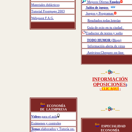
M
ejores Ofertas
Empleo
Materiales didácticos
Salón de juegos
Tutorial Frontpage 2003
Juegos y Programas
Webquest F.A.G.
Resultados todas loterías
Guía de ocio en tu ciudad
Traductor de textos y webs
TODO HUMOR
(Blogs)
Información-alerta de virus
Antivirus:Chequeo on-line
---*
*---
INFORMACIÓN
OPOSICIONES
)
¡
CLIC AQUÍ
¡
ECONOMÍA
---*
*---
DE LA EMPRESA
Videos
para el aula
Exámenes y controles
ESPECIALIDAD
Temas
elaborados y Tutoría on-
ECONOMÍA