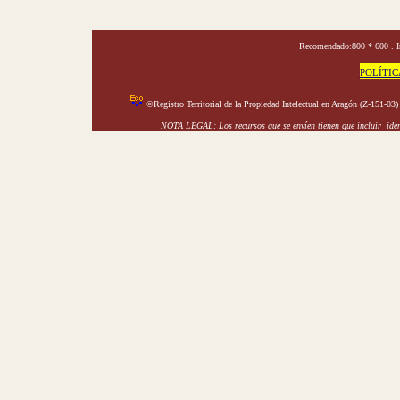
Recomendado:800 * 600 . In
POLÍTIC
©Registro Territorial de la Propiedad Intelectual en Aragón (Z-151-03
NOTA LEGAL: Los recursos que se envíen tienen que incluir ident